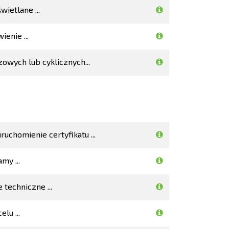
ietlane ...
enie ...
owych lub cyklicznych...
uchomienie certyfikatu ...
my ...
 techniczne ...
lu ...