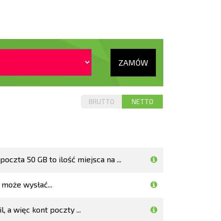
ZAMÓW
BRUTTO
NETTO
czta 50 GB to ilość miejsca na ...
 może wysłać...
 a więc kont poczty ...