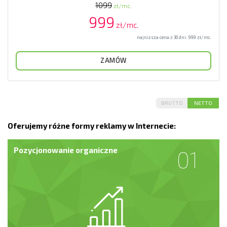
1099
zł/mc.
999
zł/mc.
najniższa cena z 30 dni:
999
zł/mc.
ZAMÓW
BRUTTO
NETTO
Oferujemy różne formy reklamy w Internecie:
Pozycjonowanie organiczne
01