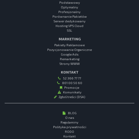
Podstawowy
Optymalny
Profesjonalny
Porównanie Pakietów
Serwer dedykowany
Hosting VPS Cloud
SSL
MARKETING
Pakiety Reklamowe
Pozycjonowanie Organiczne
Google Ads
Remarketing
Strony WWW
KONTAKT
52 366 77 77
801 00 50 60
Promocje
Komunikaty
Zgłoś treści (DSA)
BLOG
O nas
Regulaminy
Polityka prywatności
RODO
Kontakt