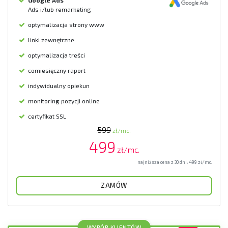
Ads i/lub remarketing
optymalizacja strony www
linki zewnętrzne
optymalizacja treści
comiesięczny raport
indywidualny opiekun
monitoring pozycji online
certyfikat SSL
599
zł/mc.
499
zł/mc.
najniższa cena z 30 dni:
499
zł/mc.
ZAMÓW