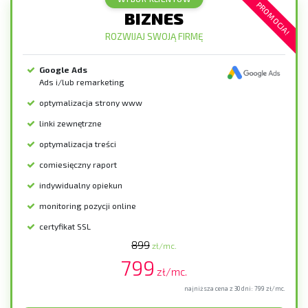
PROMOCJA!
BIZNES
ROZWIJAJ SWOJĄ FIRMĘ
Google Ads
Ads i/lub remarketing
optymalizacja strony www
linki zewnętrzne
optymalizacja treści
comiesięczny raport
indywidualny opiekun
monitoring pozycji online
certyfikat SSL
899
zł/mc.
799
zł/mc.
najniższa cena z 30 dni:
799
zł/mc.