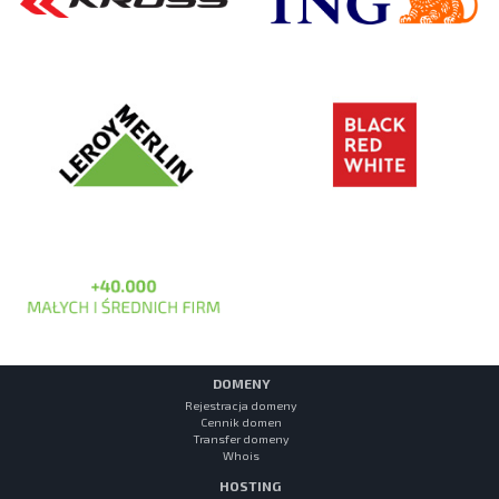
DOMENY
Rejestracja domeny
Cennik domen
Transfer domeny
Whois
HOSTING