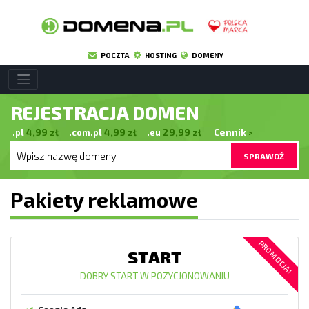
POCZTA
HOSTING
DOMENY
REJESTRACJA DOMEN
.pl
4,99
zł
.com.pl
4,99
zł
.eu
29,99
zł
Cennik
>
SPRAWDŹ
Pakiety reklamowe
PROMOCJA!
START
DOBRY START W POZYCJONOWANIU
Google Ads