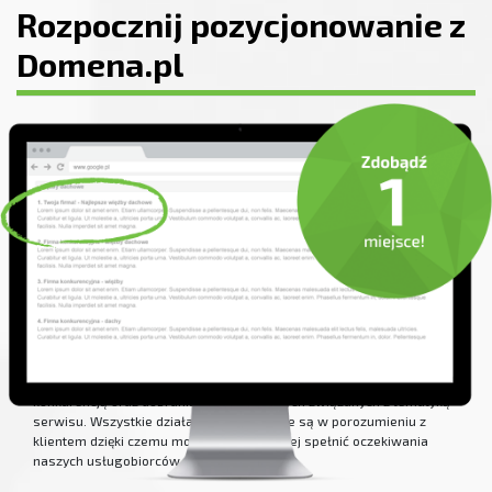
Rozpocznij pozycjonowanie z
Domena.pl
Proces pozycjonowania
Usługa pozycjonowania skierowana jest do osób nastawionych na
długofalowy sukces w wyszukiwarce Google.pl. Proces jest
czasochłonny i trwa od kilku tygodni do nawet kilku miesięcy, ale
efekt również utrzymuje się bardzo długo, nawet po zakończeniu
współpracy. Zawsze zaczynamy od przeprowadzenia bezpłatnej
analizy strony www, sprawdzeniu potencjału, porównaniu z
konkurencją oraz dobraniu słów kluczowych związanych z tematyką
serwisu. Wszystkie działania wykonywane są w porozumieniu z
klientem dzięki czemu możemy jak najlepiej spełnić oczekiwania
naszych usługobiorców.