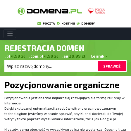
POCZTA
HOSTING
DOMENY
REJESTRACJA DOMEN
.pl
4,99
zł
.com.pl
4,99
zł
.eu
29,99
zł
Cennik
>
SPRAWDŹ
Pozycjonowanie organiczne
Pozycjonowanie jest obecnie najbardziej rozwijającą się formą reklamy w
Internecie.
Dzięki skutecznej optymalizacji zasobów witryny oraz nowoczesnym
technologiom jesteśmy w stanie sprawić, aby Klienci docierali do Twojej
witryny także poprzez wyszukiwarki internetowe, takie jak Google.pl.
Niestety, sama obecność w wyszukiwarce już nie wystarcza. Obecnie liczą