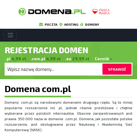
POCZTA
HOSTING
DOMENY
REJESTRACJA DOMEN
.pl
4,99
zł
.com.pl
4,99
zł
.eu
29,99
zł
Cennik
>
SPRAWDŹ
Domena com.pl
Domeny .com.pl są narodowymi domenami drugiego rzędu. Są to mniej
popularne rozszerzenia niż .pl, jednak równie prestiżowe i chętnie
wybierane przez polskich internautów. Obecnie zarejestrowanych jest
prawie 350.000 nazw w domenie .com.pl. Domena, jak pozostałe polskie
rozszerzenia, jest obsługiwana przez Naukową i Akademicką Sieć
Komputerową (NASK).