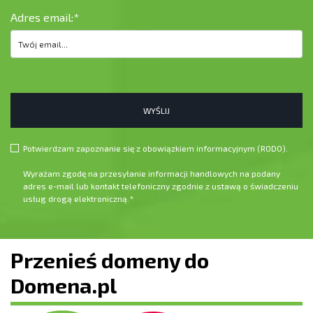
Adres email:
*
WYŚLIJ
Potwierdzam zapoznanie się z obowiązkiem informacyjnym (
RODO
).
Wyrażam zgodę na przesyłanie informacji handlowych na podany
adres e-mail lub kontakt telefoniczny zgodnie z ustawą o świadczeniu
usług drogą elektroniczną.
*
Przenieś domeny do
Domena.pl