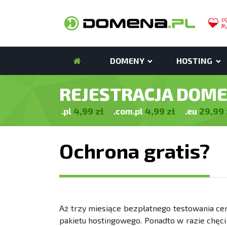
DOMENY
HOSTING
REJESTRACJA DOM
4,99
zł
4,99
zł
29,99
.pl
.com.pl
.eu
Ochrona gratis?
Aż trzy miesiące bezpłatnego testowania ce
pakietu hostingowego. Ponadto w razie chęc