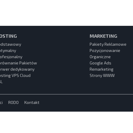
OSTING
MARKETING
odstawowy
Pakiety Reklamowe
ptymalny
Pozycjonowanie
ofesjonalny
Organiczne
orównanie Pakietów
Google Ads
erwer dedykowany
Remarketing
sting VPS Cloud
Strony WWW
SL
ci
RODO
Kontakt