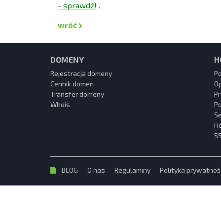
- sprawdź!
.
wróć
DOMENY
H
Rejestracja domeny
P
Cennik domen
O
Transfer domeny
Pr
Whois
P
S
Ho
S
BLOG
O nas
Regulaminy
Polityka prywatnoś