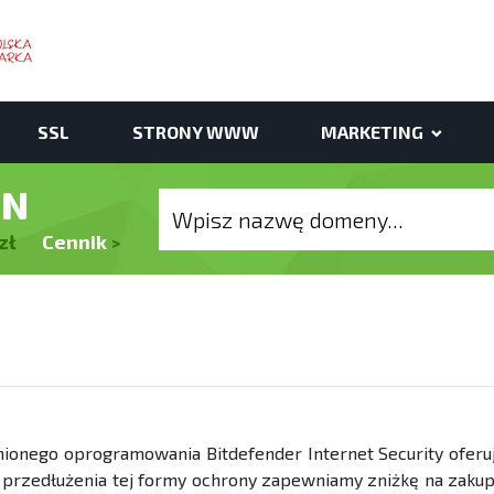
SSL
STRONY WWW
MARKETING
EN
zł
Cennik
>
nionego oprogramowania Bitdefender Internet Security ofer
i przedłużenia tej formy ochrony zapewniamy zniżkę na zak