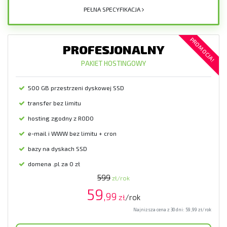
PEŁNA SPECYFIKACJA
PROMOCJA!
PROFESJONALNY
PAKIET HOSTINGOWY
500 GB przestrzeni dyskowej SSD
transfer bez limitu
hosting zgodny z RODO
e-mail i WWW bez limitu + cron
bazy na dyskach SSD
domena .pl za 0 zł
599
zł/rok
59
,99
zł
/rok
Najniższa cena z 30 dni:
59,99
zł/rok