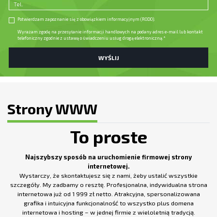
Potwierdzam zapoznanie się z obowiązkiem informacyjnym (
RODO
).
Wyrażam zgodę na przesyłanie informacji handlowych na podany adres e-mail lub kontakt
telefoniczny zgodnie z ustawą o świadczeniu usług drogą elektroniczną.
*
WYŚLIJ
Strony WWW
To proste
Najszybszy sposób na uruchomienie firmowej strony
internetowej.
Wystarczy, że skontaktujesz się z nami, żeby ustalić wszystkie
szczegóły. My zadbamy o resztę. Profesjonalna, indywidualna strona
internetowa już od 1 999 zł netto. Atrakcyjna, spersonalizowana
grafika i intuicyjna funkcjonalność to wszystko plus domena
internetowa i hosting – w jednej firmie z wieloletnią tradycją.