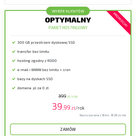
PROMOCJA!
OPTYMALNY
PAKIET HOSTINGOWY
300 GB przestrzeni dyskowej SSD
transfer bez limitu
hosting zgodny z RODO
e-mail i WWW bez limitu + cron
bazy na dyskach SSD
domena .pl za 0 zł
399
zł/rok
39
,99
zł
/rok
Najniższa cena z 30 dni:
39,99
zł/rok
ZAMÓW