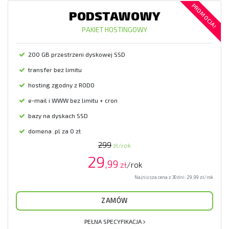
PROMOCJA!
PODSTAWOWY
PAKIET HOSTINGOWY
200 GB przestrzeni dyskowej SSD
transfer bez limitu
hosting zgodny z RODO
e-mail i WWW bez limitu + cron
bazy na dyskach SSD
domena .pl za 0 zł
299
zł/rok
29
,99
zł
/rok
Najniższa cena z 30 dni:
29,99
zł/rok
ZAMÓW
PEŁNA SPECYFIKACJA