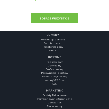
ZOBACZ WSZYSTKIE
DOMENY
Rejestracja domeny
Cennik domen
Transfer domeny
Whois
HOSTING
Podstawowy
Optymalny
Profesjonalny
Porównanie Pakietów
Serwer dedykowany
Hosting VPS Cloud
SSL
MARKETING
Pakiety Reklamowe
Pozycjonowanie Organiczne
Google Ads
Remarketing