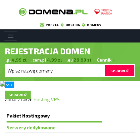
POCZTA
HOSTING
DOMENY
REJESTRACJA DOMEN
.pl
4,99
zł
.com.pl
4,99
zł
.eu
29,99
zł
Cennik
>
SPRAWDŹ
SSL
SPRAWDŹ
Zobacz także
Hosting VPS
Pakiet Hostingowy
Serwery dedykowane