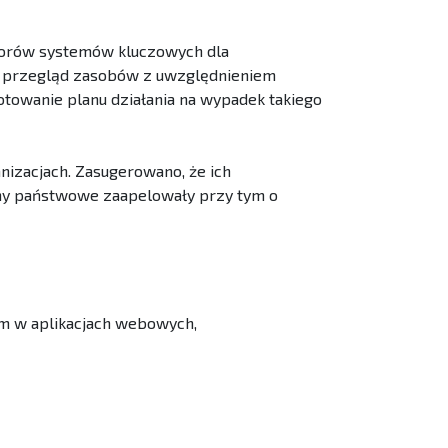
torów systemów kluczowych dla
eż przegląd zasobów z uwzględnieniem
otowanie planu działania na wypadek takiego
izacjach. Zasugerowano, że ich
any państwowe zaapelowały przy tym o
ym w aplikacjach webowych,