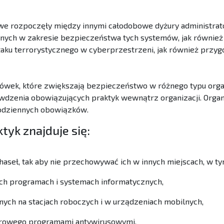
we rozpoczęły między innymi całodobowe dyżury administra
yjnych w zakresie bezpieczeństwa tych systemów, jak równi
aku terrorystycznego w cyberprzestrzeni, jak również przyg
wek, które zwiększają bezpieczeństwo w różnego typu organ
awdzenia obowiązujących praktyk wewnątrz organizacji. Org
odziennych obowiązków.
yk znajduje się:
eł, tak aby nie przechowywać ich w innych miejscach, w t
ch programach i systemach informatycznych,
ych na stacjach roboczych i w urządzeniach mobilnych,
rowego programami antywirusowymi,