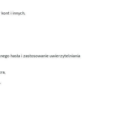
ont i innych,
ego hasła i zastosowanie uwierzytelniania
ra,
.