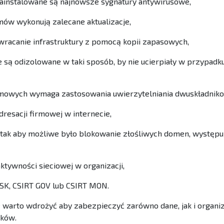
ainstalowane są najnowsze sygnatury antywirusowe,
ów wykonują zalecane aktualizacje,
acanie infrastruktury z pomocą kopii zapasowych,
ą odizolowane w taki sposób, by nie ucierpiały w przypadku 
rmowych wymaga zastosowania uwierzytelniania dwuskładnik
resacji firmowej w internecie,
 tak aby możliwe było blokowanie złośliwych domen, występu
tywności sieciowej w organizacji,
SK, CSIRT GOV lub CSIRT MON.
e warto wdrożyć aby zabezpieczyć zarówno dane, jak i organi
aków.