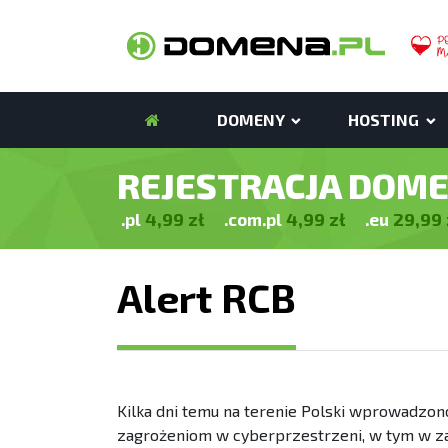
DOMENY
HOSTING
REJESTRACJA DOM
4,99
zł
4,99
zł
29,99
.pl
.com.pl
.eu
Alert RCB
Kilka dni temu na terenie Polski wprowadzon
zagrożeniom w cyberprzestrzeni, w tym w za